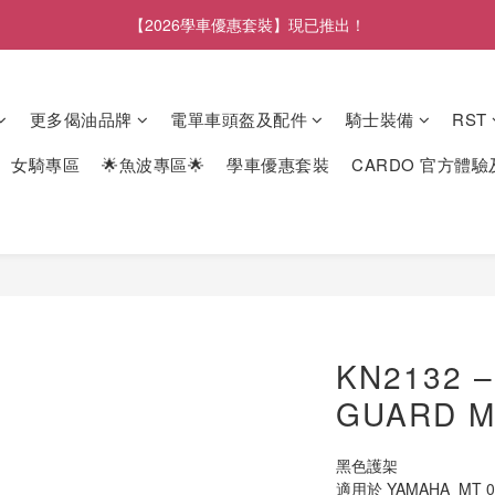
【2026學車優惠套裝】現已推出！
更多偈油品牌
電單車頭盔及配件
騎士裝備
RST
女騎專區
🌟魚波專區🌟
學車優惠套裝
CARDO 官方體
KN2132 
GUARD M
黑色護架
適用於 YAMAHA  MT 0