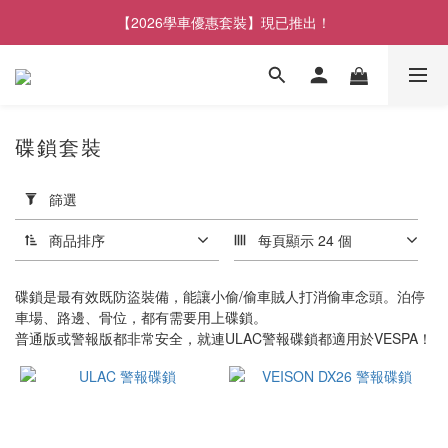
【2026學車優惠套裝】現已推出！
碟鎖套裝
套
用
篩選
篩
選
商品排序
每頁顯示 24 個
(0/20)
碟鎖是最有效既防盜裝備，能讓小偷/偷車賊人打消偷車念頭。泊停
品
車場、路邊、骨位，都有需要用上碟鎖。
牌
普通版或警報版都非常安全，就連ULAC警報碟鎖都適用於VESPA！
VEISON
(8)
ULAC