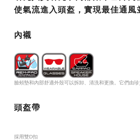
使氣流進入頭盔，實現最佳通風
內襯
臉頰墊和內部舒適外殼可以拆卸、清洗和更換。它們由珍
頭盔帶
採用雙D扣