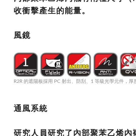
收衝擊產生的能量。
風鏡
R2R 的遮陽板採用 PC 射出、防刮、1 等級光學元件，厚度
通風系統
研究人員研究了內部聚苯乙烯內