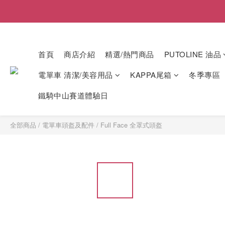
首頁
商店介紹
精選/熱門商品
PUTOLINE 油品
電單車 清潔/美容用品
KAPPA尾箱
冬季專區
鐵騎中山賽道體驗日
全部商品
/
電單車頭盔及配件
/
Full Face 全罩式頭盔