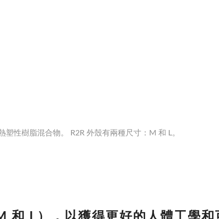
的熱塑性樹脂混合物。 R2R 外殼有兩種尺寸：M 和 L。
 和 L），以獲得更好的人體工學