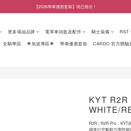
【2026學車優惠套裝】現已推出！
更多偈油品牌
電單車頭盔及配件
騎士裝備
RST
女騎專區
🌟魚波專區🌟
學車優惠套裝
CARDO 官方體
KYT R2R
WHITE/
R2R / R2R Pro
續進行空氣動力學性能