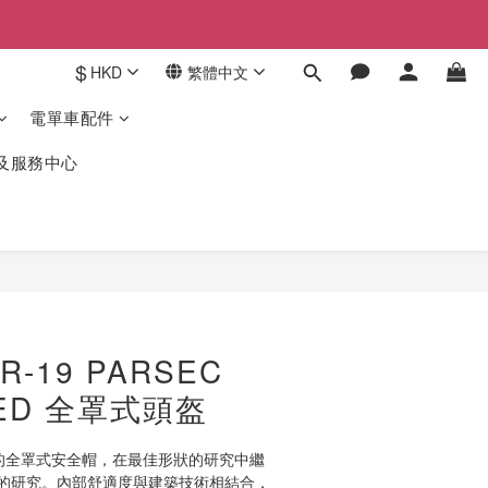
$
HKD
繁體中文
電單車配件
驗及服務中心
立即購買
 R-19 PARSEC
RED 全罩式頭盔
，KYT的全罩式安全帽，在最佳形狀的研究中繼
的研究。內部舒適度與建築技術相結合，