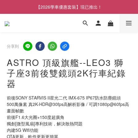
【2026學車優惠套裝】現已推出！
分享到
ASTRO 頂級旗艦--LEO3 獅
子座3前後雙鏡頭2K行車紀錄
器
前後SONY STARVIS II星光二代 IMX-675 IP67防水防塵鏡頭
500萬像素 真2K-HDR@30fps高解析影像 / 可調1080p@60fps高
畫面幀數
前後F1.6大光圈+150度超廣角
獨創[微型風扇]專利技術，解決散熱問題
內建5G Wifi功能
OTA更新，軟件更新更簡單