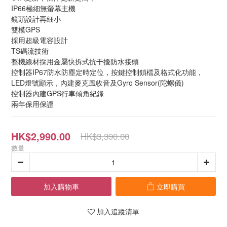
IP66極細無螢幕主機
鏡頭設計再細小 
雙模GPS
採用超級電容設計
TS碼流技術
整機線材採用金屬快拆式抗干擾防水接頭
控制器IP67防水防塵定時定位，按鍵控制鎖檔及格式化功能，
LED燈號顯示，內建麥克風收音及Gyro Sensor(陀螺儀)
控制器內建GPS行車傾角紀錄
兩年保用保證
HK$2,990.00
HK$3,390.00
數量
加入購物車
立即購買
加入追蹤清單