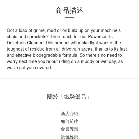
商品描述
Got a load of grime, mud or oil build up on your machine’s
chain and sprockets? Then reach for our Powersports
Drivetrain Cleaner! This product will make light work of the
toughest of residue from all drivetrain areas, thanks to its fast
and effective biodegradable formula. So there’s no need to
worry next time you’re out riding on a muddy or wet day, as
we’ve got you covered.
關於「鐵騎部品」
商店介紹
如何前往
會員優惠
批發經銷