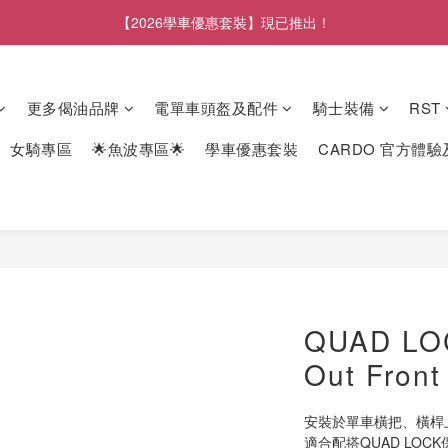
【2026學車優惠套裝】現已推出！
更多偈油品牌
電單車頭盔及配件
騎士裝備
RST
女騎專區
🌟魚波專區🌟
學車優惠套裝
CARDO 官方體
QUAD L
Out Front
安裝於單車橫把、橫桿
適合配搭QUAD LO