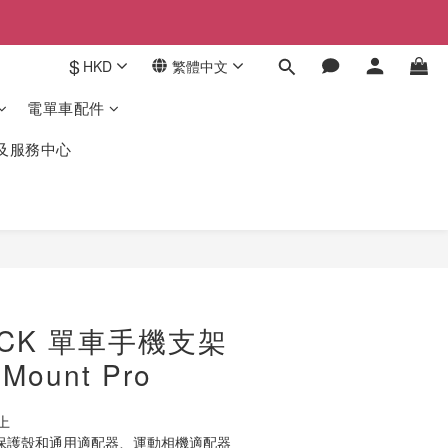
$
HKD
繁體中文
電單車配件
驗及服務中心
立即購買
OCK 單車手機支架
 Mount Pro
上
CK保護殼和通用適配器、運動相機適配器