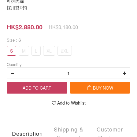
可拆內綿
採用雙D扣
HK$2,880.00
HK$3,180.00
Size
: S
S
M
L
XL
2XL
Quantity
ADD TO CART
BUY NOW
Add to Wishlist
Shipping &
Customer
Description