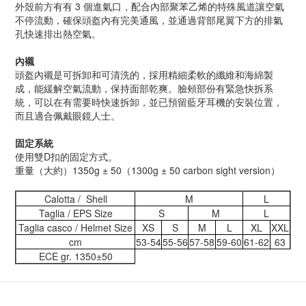
外殼前方有有
3
個進氣口，配合內部聚苯乙烯的特殊風道讓空氣
不停流動，確保頭盔內有完美通風，並通過背部尾翼下方的排氣
孔快速排出熱空氣。
內襯
頭盔內襯是可拆卸和可清洗的，採用精細柔軟的纖維和海綿製
成，能緩解空氣流動，保持面部乾爽。臉頰部份有緊急快拆系
統，可以在有需要時快速拆卸，並已預留藍牙耳機的安裝位置，
而且適合佩戴眼鏡人士。
固定系統
使用雙
D
扣的固定方式。
重量（大約）
1350g
±
50
（
1300g
±
50 carbon sight version
）
Calotta / Shell
M
L
Taglia / EPS Size
S
M
L
Taglia casco / Helmet Size
XS
S
M
L
XL
XXL
cm
53-54
55-56
57-58
59-60
61-62
63
ECE gr. 1350±50