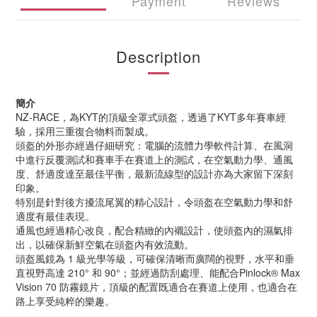
Payment
Reviews
Description
簡介
NZ-RACE
，為
KYT
的頂級全罩式頭盔，透過了
KYT
多年賽車經
驗，採用三重復合物料而製成。
頭盔的外形亦經過仔細研究：電腦的流體力學軟件計算、在風洞
中進行反覆測試和賽車手在賽道上的測試，在空氣動力學、通風
度、舒適度達至最佳平衡，最新流線型的設計亦為大家留下深刻
印象。
特別是針對後方擾流尾翼的精心設計，令頭盔在空氣動力學和舒
適度有最佳表現。
通風也經過精心改良，配合精緻的內襯設計，使頭盔內的濕氣排
出，以確保新鮮空氣在頭盔內有效流動。
頭盔風鏡為
1
級光學等級，可確保清晰而廣闊的視野，水平和垂
直視野高達
210
° 和
90
°；並經過防刮處理、能配合
Pinlock® Max
Vision 70
防霧鏡片，頂級的配置既適合在賽道上使用，也適合在
路上享受純粹的樂趣。