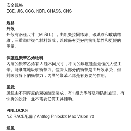
安全規格
ECE, JIS, CCC, NBR, CHASS, CNS
規格
外殼
外殼有兩種尺寸（
M
和
L
），由凱夫拉爾纖維、碳纖維和玻璃纖
維，三重纖維複合材料製成，以確保有更好的抗衝擊性和更輕的
重量。
保護性聚苯乙烯物料
內層的聚苯乙烯有
3
種不同尺寸，不同的厚度達至最佳的人體工
學。能漸進地吸收衝擊力。儘管大部分的衝擊是由外殼承受，但
對吸收餘下的衝擊力，內層的聚苯乙烯是有必要的作用。
風鏡
風鏡由不同厚度的聚碳酸酯製成，有
1
級光學等級和防刮處理。有
快拆的設計，並不需要任何工具輔助。
PINLOCK®
NZ-RACE
配備了
Antifog Pinlock® Max Vision 70
通風