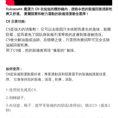
Vulcanet® 魔潔力 C9 在短短的幾秒鐘內，便能令您的裝備回復清新乾
爽又舒適。 實屬競賽和耐力運動的裝備清潔最佳選擇！
C9 主要功效:
C9是強大的消毒劑！ 它可以去除因汗水依附而產生的臭味，殺菌
防霉，從而避免了因貼身裝備不潔導致的皮膚刺激過敏情況。
C9會分解油脂或油跡。在噴晒之後，只需用布擦拭即可完全去除
油膩回復乾爽。
用了C9後，您的裝備會再現 “像新的” 氣味。
如何使用 :
C9是裝備類運動愛好者，專業運動員和競賽選手的裝備維護最佳選
擇。 它會保持您的裝備，清潔，乾爽，清新。
1-使用前先搖晃C9。
2-倒轉罐子。
3-向頭盔，靴子，盔甲等裝備的內部(貼身部份)。噴出C9（最多2
秒)