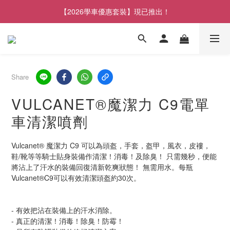
【2026學車優惠套裝】現已推出！
Share
VULCANET®魔潔力 C9電單
車清潔噴劑
Vulcanet® 魔潔力 C9 可以為頭盔，手套，盔甲，風衣，皮褸，
鞋/靴等等騎士貼身裝備作清潔！消毒！及除臭！ 只需幾秒，便能
將沾上了汗水的裝備回復清新乾爽狀態！ 無需用水。每瓶
Vulcanet®C9可以有效清潔頭盔約30次。
- 有效把沾在裝備上的汗水消除。
- 真正的清潔！消毒！除臭！防霉！