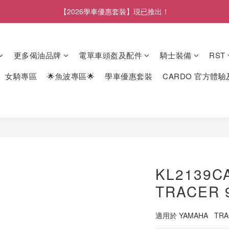
【2026學車優惠套裝】現已推出！
更多偈油品牌
電單車頭盔及配件
騎士裝備
RST
女騎專區
🌟魚波專區🌟
學車優惠套裝
CARDO 官方體
KL2139C
TRACER 9
適用於 YAMAHA   TRAC