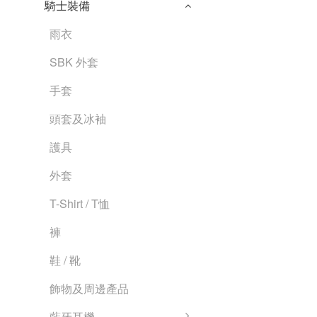
騎士裝備
雨衣
SBK 外套
手套
頭套及冰袖
護具
外套
T-Shirt / T恤
褲
鞋 / 靴
飾物及周邊產品
藍牙耳機