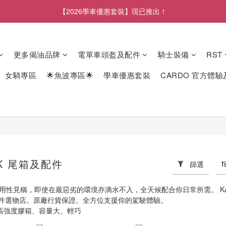
【2026學車優惠套裝】現已推出！
更多偈油品牌
電單車頭盔及配件
騎士裝備
RST
女騎專區
🌟魚波專區🌟
學車優惠套裝
CARDO 官方體
CK 尾箱及配件
篩選
耐用性見稱，即使在最惡劣的環境亦滴水不入，全天候配合你日常所需。 KAP
件選物店。原廠行貨保證。全方位支援你的駕駛體驗。
︰高強度膠箱、容量大、輕巧