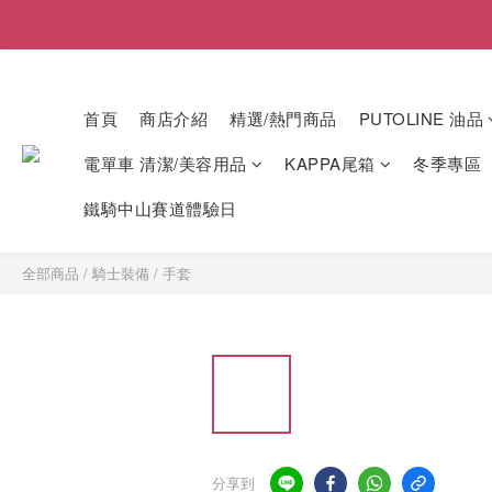
首頁
商店介紹
精選/熱門商品
PUTOLINE 油品
電單車 清潔/美容用品
KAPPA尾箱
冬季專區
鐵騎中山賽道體驗日
全部商品
/
騎士裝備
/
手套
分享到