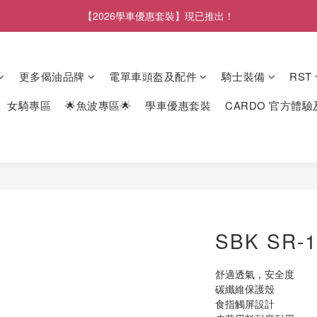
【2026學車優惠套裝】現已推出！
更多偈油品牌
電單車頭盔及配件
騎士裝備
RST
女騎專區
🌟魚波專區🌟
學車優惠套裝
CARDO 官方體
SBK SR
舒適透氣，安全度
碳纖維保護殼
食指觸屏設計