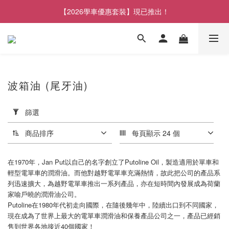
【2026學車優惠套裝】現已推出！
波箱油 (尾牙油)
套
用
篩選
篩
選
商品排序
每頁顯示 24 個
(0/20)
在1970年，Jan Put以自己的名字創立了Putoline Oil，製造適用於單車和
品
輕型電單車的潤滑油。而他對越野電單車充滿熱情，故此把公司的產品系
牌
列迅速擴大，為越野電單車推出一系列產品，亦在短時間內發展成為荷蘭
家喻戶曉的潤滑油公司。
PUTOLINE
Putoline在1980年代初走向國際，在隨後幾年中，陸續出口到不同國家，
(4)
現在成為了世界上最大的電單車潤滑油和保養產品公司之一，產品已經銷
售到世界各地接近40個國家！