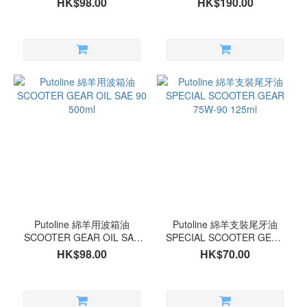
HK$98.00
HK$190.00
Putoline 綿羊用波箱油
Putoline 綿羊支裝尾牙油
SCOOTER GEAR OIL SAE
SPECIAL SCOOTER GEAR
90 500ml
75W-90 125ml
HK$98.00
HK$70.00