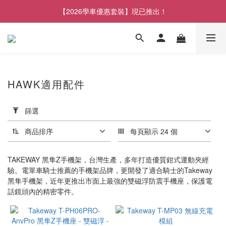
【2026學車優惠套裝】現已推出！
HAWK適用配件
套
用
篩選
篩
選
商品排序
每頁顯示 24 個
(0/20)
TAKEWAY 黑隼Z手機架，台灣生產，多年打造優質鉗式運動夾經
品
驗。電單車騎士推薦的手機架品牌，更開發了適合騎士的Takeway
牌
黑隼手機架，近年更推出市面上最強的雙磁浮防震手機座，保護電
話鏡頭內的精密零件。
TAKEWAY
(20)