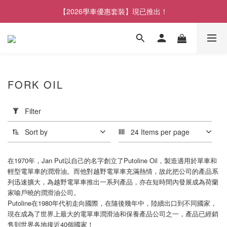
【2026學車優惠套裝】現已推出！
FORK OIL
Apply
Filter
Filter
(0/20)
Sort by
24 Items per page
Brand
在1970年，Jan Put以自己的名字創立了Putoline Oil，製造適用於單車和
PUTOLINE
輕型電單車的潤滑油。而他對越野電單車充滿熱情，故此把公司的產品系
(5)
列迅速擴大，為越野電單車推出一系列產品，亦在短時間內發展成為荷蘭
家喻戶曉的潤滑油公司。
Price
Putoline在1980年代初走向國際，在隨後幾年中，陸續出口到不同國家，
Range
現在成為了世界上最大的電單車潤滑油和保養產品公司之一，產品已經銷
(HK$)
售到世界各地接近40個國家！