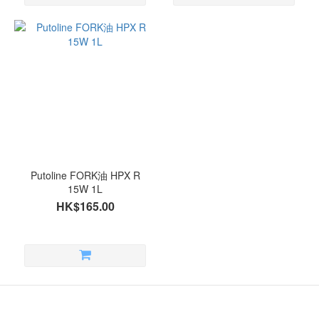
Putoline FORK油 HPX R
15W 1L
HK$165.00