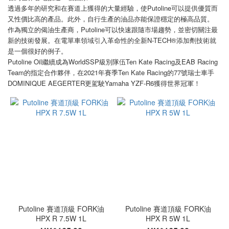
透過多年的研究和在賽道上獲得的大量經驗，使Putoline可以提供優質而
又性價比高的產品。此外，自行生產的油品亦能保證穩定的極高品質。
作為獨立的偈油生產商，Putoline可以快速跟隨市場趨勢，並密切關注最
~
新的技術發展。在電單車領域引入革命性的全新N-TECH®添加劑技術就
是一個很好的例子。
Putoline Oil繼續成為WorldSSP級別隊伍Ten Kate Racing及EAB Racing
Team的指定合作夥伴，在2021年賽季Ten Kate Racing的77號瑞士車手
DOMINIQUE AEGERTER更駕駛Yamaha YZF-R6獲得世界冠軍！
Putoline 賽道頂級 FORK油
Putoline 賽道頂級 FORK油
HPX R 7.5W 1L
HPX R 5W 1L